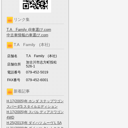
リンク集
T.A Family @車選び.com
中古車情報の車選び.com
T.A Family (本社)
店舗名
T.A Family (本社)
加古川市志方町投松
店舗住所
526-1
電話番号
079-452-5019
FAX番号
079-452-6001
新着記事
H.17(2005)年 ホンダ ステップワゴン
スパーダS スタイルエディション
H.17(2005)年 スバル ディアスワゴン
4WD
H.25(2013)年 ダイハツ ムーヴ L SA