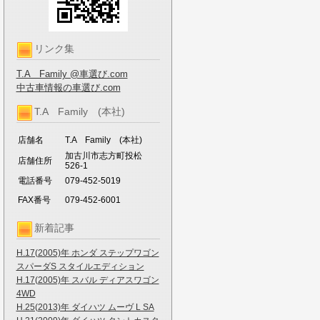
リンク集
T.A Family @車選び.com
中古車情報の車選び.com
T.A Family (本社)
店舗名
T.A Family (本社)
加古川市志方町投松
店舗住所
526-1
電話番号
079-452-5019
FAX番号
079-452-6001
新着記事
H.17(2005)年 ホンダ ステップワゴン
スパーダS スタイルエディション
H.17(2005)年 スバル ディアスワゴン
4WD
H.25(2013)年 ダイハツ ムーヴ L SA