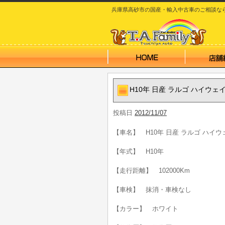
兵庫県高砂市の国産・輸入中古車のご相談なら T.A
H10年 日産 ラルゴ ハイウ
投稿日
2012/11/07
【車名】 H10年 日産 ラルゴ ハイ
【年式】 H10年
【走行距離】 102000Km
【車検】 抹消・車検なし
【カラー】 ホワイト