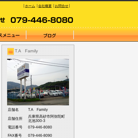
ホーム
会社概要
お問合せ
T.A Family
店舗名
T.A Family
兵庫県高砂市阿弥陀町
店舗住所
北池300-3
電話番号
079-446-8080
FAX番号
079-446-8090