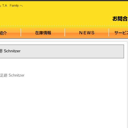
 Family へ
Schnitzer
廻 Schnitzer