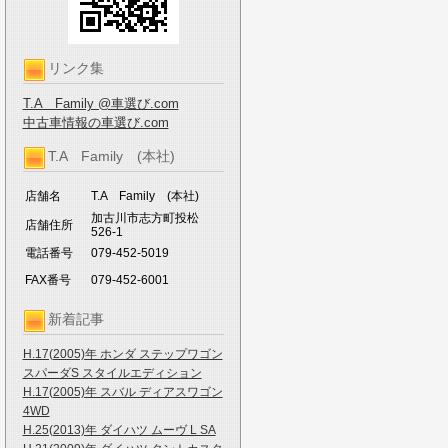
リンク集
T.A Family @車選び.com
中古車情報の車選び.com
T.A Family (本社)
店舗名
T.A Family (本社)
加古川市志方町投松
店舗住所
526-1
電話番号
079-452-5019
FAX番号
079-452-6001
新着記事
H.17(2005)年 ホンダ ステップワゴン
スパーダS スタイルエディション
H.17(2005)年 スバル ディアスワゴン
4WD
H.25(2013)年 ダイハツ ムーヴ L SA